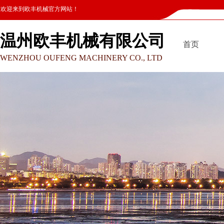
欢迎来到欧丰机械官方网站！
温州欧丰机
械有限
公司
首页
WENZHOU OUFENG
MACHINERY CO., LT
D