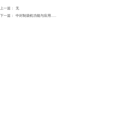
上一篇：
无
下一篇：
中封制袋机功能与应用......