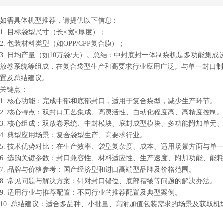
如需具体机型推荐，请提供以下信息：
1. 目标袋型尺寸（长×宽×厚度）；
2. 包装材料类型（如OPP/CPP复合膜）；
3. 日均产量（如10万袋/天）。总结：中封底封一体制袋机是多功能
放卷系统等组成，在复合袋型生产和高要求行业应用广泛。与单一封口制
置及总结建议。
关键点：
1. 核心功能：完成中部和底部封口，适用于复合袋型，减少生产环节。
2. 核心特点：双封口工艺集成、高灵活性、自动化程度高、高精度控制
3. 核心组成：双放卷系统、中封模块、底封成型模块、多功能附加单元
4. 典型应用场景：复合袋型生产、高要求行业。
5. 技术优势对比：在生产效率、袋型复杂度、成本、适用场景方面与单
6. 选购关键参数：封口兼容性、材料适应性、生产速度、附加功能、能
7. 品牌与价格参考：国产经济型和进口高端型品牌及价格范围。
8. 常见问题与解决方案：针对封口错位、底部褶皱等问题的解决办法。
9. 适用行业与推荐配置：不同行业的推荐配置及典型案例。
10. 总结建议：适合多品种、小批量、高附加值包装需求的场景及获取