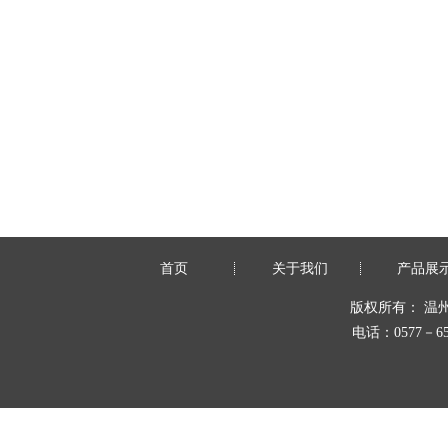
首页
关于我们
产品展
版权所有： 
电话：0577－65